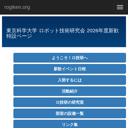
rogiken.org
Toggl
naviga
東京科学大学
ロボット技術研究会
2026年度新歓
特設ページ
ようこそ！ロ技研へ
新歓イベント日程
入部するには
活動紹介
ロ技研の研究室
部室の設備一覧
リンク集