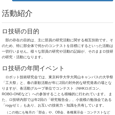
活動紹介
ロ技研の目的
部の存在の目的は、主に部員の研究活動に関する相互扶助です。そ
のため、特に部全体で何かのコンテストを目標にするといった活動は
一切行いません。様々な部員の研究や活動の記録が、そのままロ技研
の研究・活動になります。
ロ技研の年間イベント
ロボット技術研究会では、東京科学大学大岡山キャンパスの大学祭
「工大祭」と、春の新歓活動が年に2回の対外的な研究発表の場とな
りますが、各活動グループ単位でコンテスト（NHKロボコン、
ROBO-ONEなど）への参加することも積極的に行われています。 ま
た、ロ技研内部では年2回の「研究報告会」、小規模の勉強会である
「rogyゼミ」もあり、お互いの技術力・知識を共有しています。
（この他にも毎月の「部会」や、OB会、各種展示会・コンテストなど