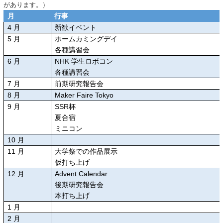
があります。）
月
行事
4
月
新歓イベント
5
月
ホームカミングデイ
各種講習会
6
月
NHK
学生ロボコン
各種講習会
7
月
前期研究報告会
8
月
Maker Faire Tokyo
9
月
SSR杯
夏合宿
ミニコン
10
月
11
月
大学祭での作品展示
仮打ち上げ
12
月
Advent Calendar
後期研究報告会
本打ち上げ
1
月
2
月